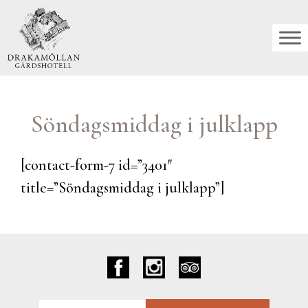
Hoppa
till
innehåll
Söndagsmiddag i julklapp
[contact-form-7 id=”3401″
title=”Söndagsmiddag i julklapp”]