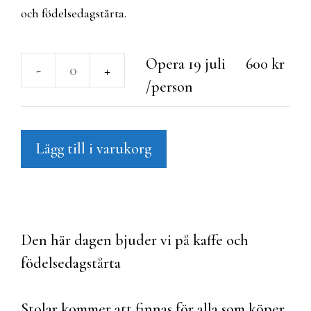
och födelsedagstårta.
Opera 19 juli
600
kr
-
+
Opera
/person
19
juli
Lägg till i varukorg
/person
mängd
Den här dagen bjuder vi på kaffe och
födelsedagstårta
Stolar kommer att finnas för alla som köper