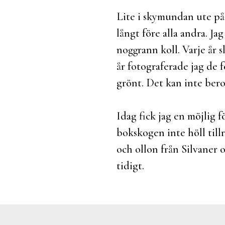
Lite i skymundan ute på 
långt före alla andra. Ja
noggrann koll. Varje år s
år fotograferade jag de 
grönt. Det kan inte bero 
Idag fick jag en möjlig 
bokskogen inte höll till
och ollon från Silvaner 
tidigt.