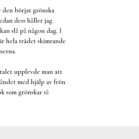
r den börjat grönska
edan dess håller jag
 kan slå på någon dag. I
 är hela trädet skimrande
enerna.
0-talet upplevde man att
tåndet med hjälp av frön
ok som grönskar så