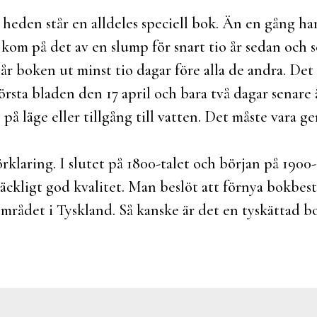
heden står en alldeles speciell bok. Än en gång ha
g kom på det av en slump för snart tio år sedan och s
lår boken ut minst tio dagar före alla de andra. Det
första bladen den 17 april och bara två dagar senare
på läge eller tillgång till vatten. Det måste vara g
förklaring. I slutet på 1800-talet och början på 190
räckligt god kvalitet. Man beslöt att förnya bokbes
området i Tyskland. Så kanske är det en tyskättad b